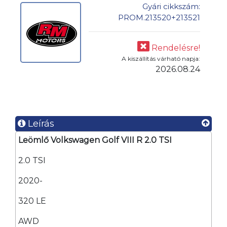
Gyári cikkszám:
PROM.213520+213521
Rendelésre!
A kiszállítás várható napja:
2026.08.24
Leírás
Leömlő Volkswagen Golf VIII R 2.0 TSI
2.0 TSI
2020-
320 LE
AWD