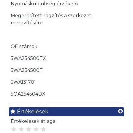
Nyomáskülönbség érzékelő
Megerősített rögzítés a szerkezet
merevítésére
OE számok:
5WA254500TX
5WA254500T
5WA131701
5QA254504DX
Értékelések
Értékelések átlaga