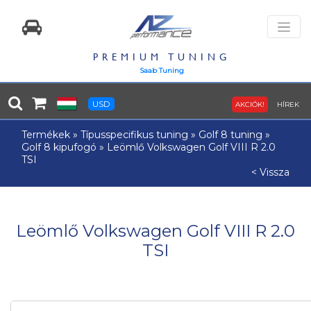
PREMIUM TUNING
Saab Tuning
USD
AKCIÓK!
HÍREK
Termékek
»
Típusspecifikus tuning
»
Golf 8 tuning
»
Golf 8 kipufogó
»
Leömlő Volkswagen Golf VIII R 2.0
TSI
< Vissza
Leömlő Volkswagen Golf VIII R 2.0
TSI