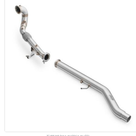
Kattintásra galéria nyílik