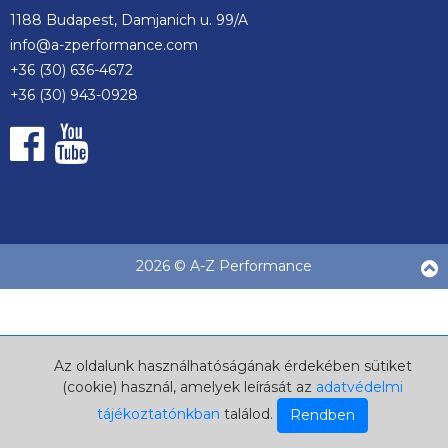
1188 Budapest, Damjanich u. 99/A
info@a-zperformance.com
+36 (30) 636-4672
+36 (30) 943-0928
2026 © A-Z Performance
Az oldalunk használhatóságának érdekében sütiket
(cookie) használ, amelyek leírását az
adatvédelmi
tájékoztatónkban
találod.
Rendben