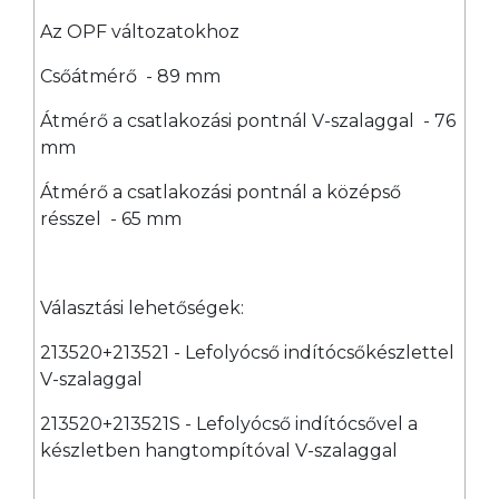
Az OPF változatokhoz
Csőátmérő - 89 mm
Átmérő a csatlakozási pontnál V-szalaggal - 76
mm
Átmérő a csatlakozási pontnál a középső
résszel - 65 mm
Választási lehetőségek:
213520+213521 - Lefolyócső indítócsőkészlettel
V-szalaggal
213520+213521S - Lefolyócső indítócsővel a
készletben hangtompítóval V-szalaggal