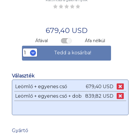
679,40 USD
Áfával
Áfa nélkül
Tedd a kosárba!
Választék
Leömlő + egyenes cső
679,40 USD
Leömlő + egyenes cső + dob
839,82 USD
Gyártó