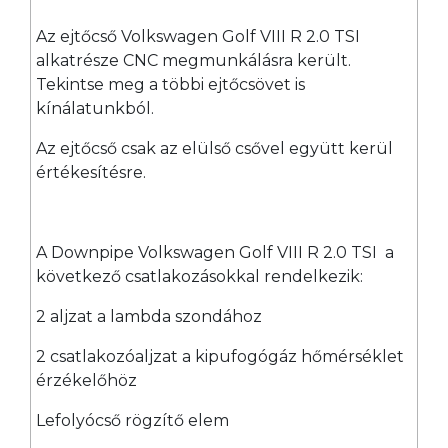
Az ejtőcső Volkswagen Golf VIII R 2.0 TSI
alkatrésze CNC megmunkálásra került.
Tekintse meg a többi ejtőcsövet is
kínálatunkból.
Az ejtőcső csak az elülső csővel együtt kerül
értékesítésre.
A Downpipe Volkswagen Golf VIII R 2.0 TSI a
következő csatlakozásokkal rendelkezik:
2 aljzat a lambda szondához
2 csatlakozóaljzat a kipufogógáz hőmérséklet
érzékelőhöz
Lefolyócső rögzítő elem