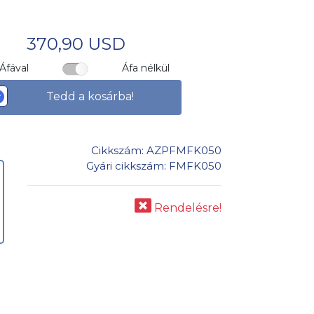
370,90 USD
Áfával
Áfa nélkül
Tedd a kosárba!
Cikkszám: AZPFMFK050
Gyári cikkszám: FMFK050
Rendelésre!