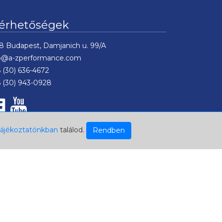
lérhetőségek
8 Budapest, Damjanich u. 99/A
fo@a-zperformance.com
 (30) 636-4672
 (30) 943-0928
tájékoztatónkban
találod.
Rendben