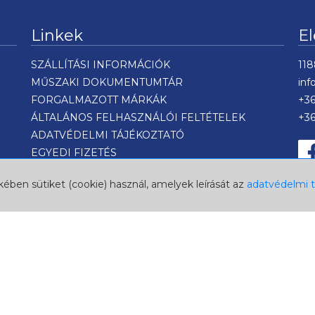
Linkek
E
SZÁLLÍTÁSI INFORMÁCIÓK
118
MŰSZAKI DOKUMENTUMTÁR
in
FORGALMAZOTT MÁRKÁK
+36
ÁLTALÁNOS FELHASZNÁLÓI FELTÉTELEK
+36
ADATVÉDELMI TÁJÉKOZTATÓ
EGYEDI FIZETÉS
Nyelv
ében sütiket (cookie) használ, amelyek leírását az
adatvédelmi 
Valuta
USD
EUR
HUF