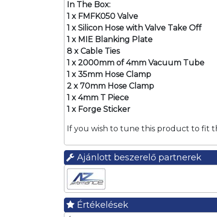
In The Box:
1 x FMFK050 Valve
1 x Silicon Hose with Valve Take Off
1 x MIE Blanking Plate
8 x Cable Ties
1 x 2000mm of 4mm Vacuum Tube
1 x 35mm Hose Clamp
2 x 70mm Hose Clamp
1 x 4mm T Piece
1 x Forge Sticker
If you wish to tune this product to fit
Ajánlott beszerelő partnerek
Értékelések