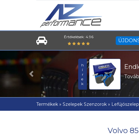
Értékelések: 4.96
ÚJDON
hírek
Endle
Tovább
Previous
Termékek
»
Szelepek Szenzorok
»
Lefújószele
Volvo 85