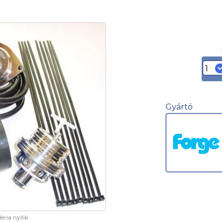
Gyártó
éria nyílik