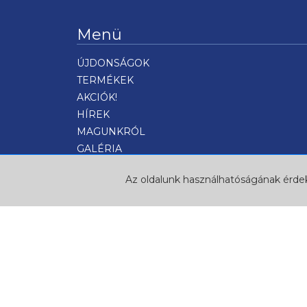
Menü
ÚJDONSÁGOK
TERMÉKEK
AKCIÓK!
HÍREK
MAGUNKRÓL
GALÉRIA
KAPCSOLAT
Az oldalunk használhatóságának érdek
FELIRATKOZÁS HÍRLEVÉLRE