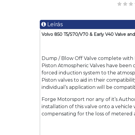
Leírás
Volvo 850 T5/S70/V70 & Early V40 Valve and 
Dump / Blow Off Valve complete with Fi
Piston Atmospheric Valves have been de
forced induction system to the atmosph
Piston valves to aid in their compatibi
individual’s application will be compat
Forge Motorsport nor any of it’s Author
installation of this valve onto a vehi
compensating for the loss of metered a