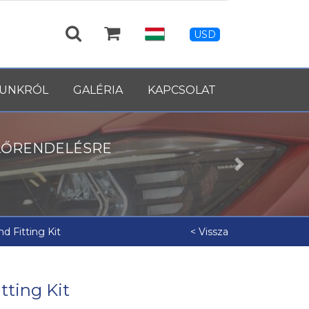
USD
UNKRÓL
GALÉRIA
KAPCSOLAT
LŐRENDELÉSRE
Next
d Fitting Kit
< Vissza
tting Kit