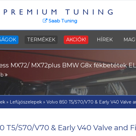
PREMIUM TUNING
Saab Tuning
SÁGOK
TERMÉKEK
AKCIÓK!
HÍREK
MAG
ss MX72/ MX72plus BMW G8x fékbetétek E
pek
»
Lefújószelepek
»
Volvo 850 T5/S70/V70 & Early V40 Valve an
0 T5/S70/V70 & Early V40 Valve and Fi